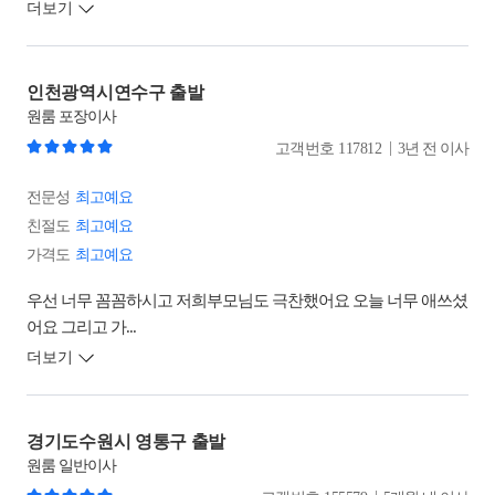
더보기
인천광역시연수구 출발
원룸
포장이사
|
고객번호
117812
3년 전 이사
전문성
최고예요
친절도
최고예요
가격도
최고예요
우선 너무 꼼꼼하시고 저희부모님도 극찬했어요 오늘 너무 애쓰셨
어요 그리고 가...
더보기
경기도수원시 영통구 출발
원룸
일반이사