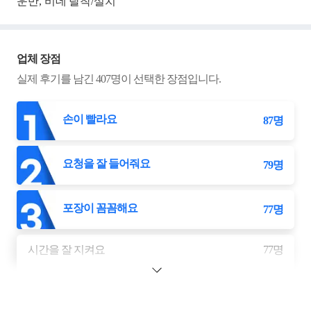
운반, 비데 탈착/설치
업체 장점
실제 후기를 남긴
407
명이 선택한 장점입니다.
손이 빨라요
87
명
요청을 잘 들어줘요
79
명
포장이 꼼꼼해요
77
명
시간을 잘 지켜요
77
명