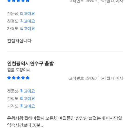
|
고객번호
155579
5개월 내 이사
전문성
최고예요
친절도
최고예요
가격도
최고예요
친절하십니다
인천광역시연수구 출발
원룸
포장이사
|
고객번호
154929
6개월 내 이사
전문성
최고예요
친절도
최고예요
가격도
최고예요
우왕좌왕 뭘해야할지 모른채 며칠동안 밤잠만 설쳤는데 이사당일
약속시간보다 30분...