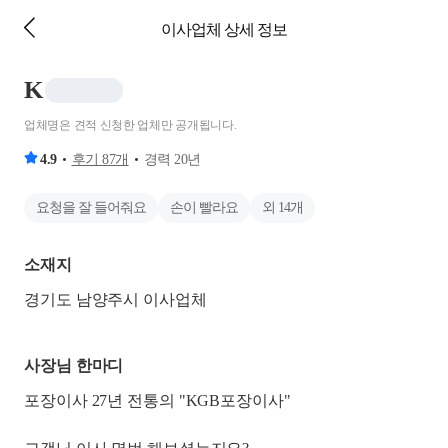
이사업체 상세 정보
K
업체명은 견적 신청한 업체만 공개됩니다.
4.9
후기
87
개
경력
20
년
요청을 잘 들어줘요
손이 빨라요
외
14
개
소재지
경기도 남양주시 이사업체
사장님 한마디
포장이사 27년 전통의 "KGB포장이사"