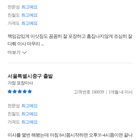
전문성
최고예요
친절도
최고예요
가격도
최고예요
책임감있게 이삿짐도 꼼꼼히 잘 포장하고 흠집나지않게 조심히 잘
다뤄 이사 마무리 ...
더보기
서울특별시중구 출발
가정
포장이사
|
고객번호
160039
1개월 내 이사
전문성
최고예요
친절도
최고예요
가격도
최고예요
이사를 몇번 해봤는데 아침 8시쯤시작하면 오후3!~4시쯤이면 끝나