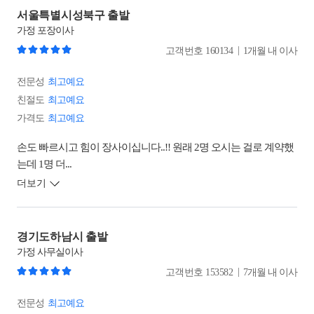
서울특별시성북구 출발
가정
포장이사
|
고객번호
160134
1개월 내 이사
전문성
최고예요
친절도
최고예요
가격도
최고예요
손도 빠르시고 힘이 장사이십니다..!! 원래 2명 오시는 걸로 계약했
는데 1명 더...
더보기
경기도하남시 출발
가정
사무실이사
|
고객번호
153582
7개월 내 이사
전문성
최고예요