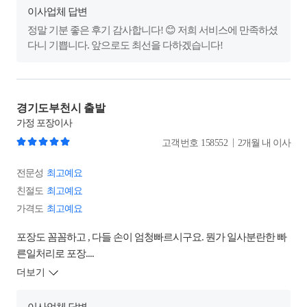
이사업체 답변
정말 기분 좋은 후기 감사합니다! 😊 저희 서비스에 만족하셨
다니 기쁩니다. 앞으로도 최선을 다하겠습니다!
경기도부천시 출발
가정
포장이사
|
고객번호
158552
2개월 내 이사
전문성
최고예요
친절도
최고예요
가격도
최고예요
포장도 꼼꼼하고 , 다들 손이 엄청빠르시구요. 뭔가 일사분란한 빠
른일처리로 포장....
더보기