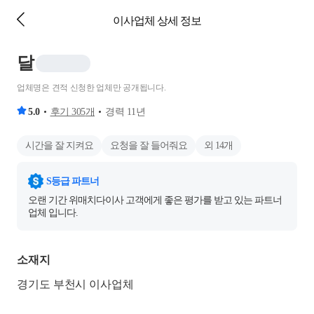
이사업체 상세 정보
달
업체명은 견적 신청한 업체만 공개됩니다.
5.0
후기
305
개
경력
11
년
시간을 잘 지켜요
요청을 잘 들어줘요
외
14
개
S등급 파트너
오랜 기간 위매치다이사 고객에게 좋은 평가를 받고 있는 파트너
업체 입니다.
소재지
경기도 부천시 이사업체