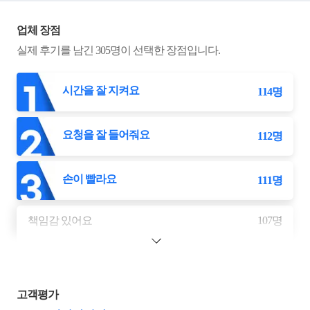
업체 장점
실제 후기를 남긴
305
명이 선택한 장점입니다.
시간을 잘 지켜요
114
명
요청을 잘 들어줘요
112
명
손이 빨라요
111
명
책임감 있어요
107
명
고객평가