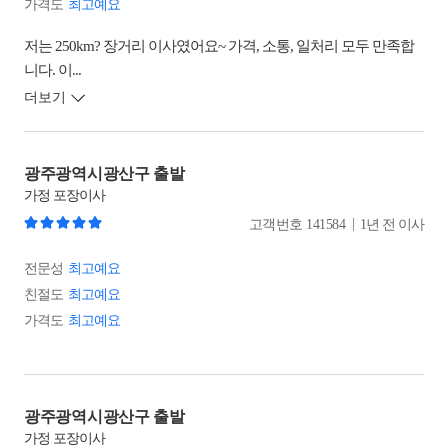
가격도
최고예요
저는 250km? 장거리 이사였어요~ 가격, 소통, 일처리 모두 만족합
니다. 이...
더보기
광주광역시광산구 출발
가정
포장이사
|
고객번호
141584
1년 전 이사
전문성
최고예요
친절도
최고예요
가격도
최고예요
광주광역시광산구 출발
가정
포장이사