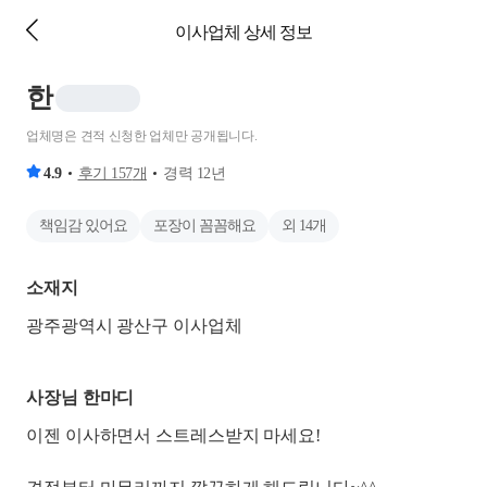
이사업체 상세 정보
한
업체명은 견적 신청한 업체만 공개됩니다.
4.9
후기
157
개
경력
12
년
책임감 있어요
포장이 꼼꼼해요
외
14
개
소재지
광주광역시 광산구 이사업체
사장님 한마디
이젠 이사하면서 스트레스받지 마세요!