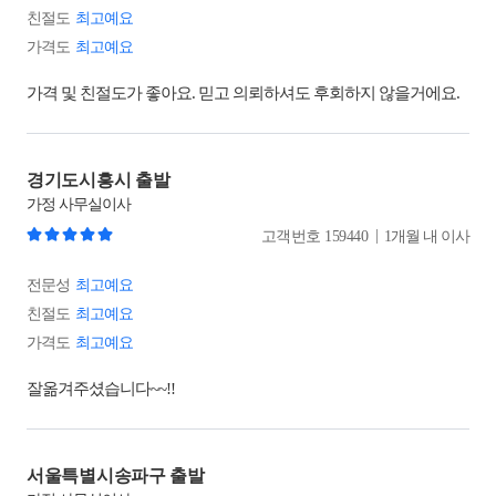
친절도
최고예요
가격도
최고예요
가격 및 친절도가 좋아요. 믿고 의뢰하셔도 후회하지 않을거에요.
경기도시흥시 출발
가정
사무실이사
|
고객번호
159440
1개월 내 이사
전문성
최고예요
친절도
최고예요
가격도
최고예요
잘옮겨주셨습니다~~!!
서울특별시송파구 출발