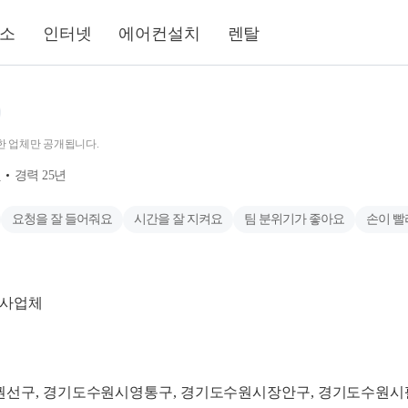
소
인터넷
에어컨설치
렌탈
한 업체만 공개됩니다.
개
경력
25
년
요청을 잘 들어줘요
시간을 잘 지켜요
팀 분위기가 좋아요
손이 빨
이사업체