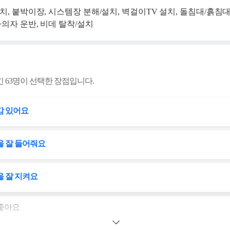
치, 붙박이장, 시스템장 분해/설치, 벽걸이TV 설치, 돌침대/흙침
마의자 운반, 비데 탈착/설치
긴
63
명이 선택한 장점입니다.
감 있어요
 잘 들어줘요
 잘 지켜요
 좋아요