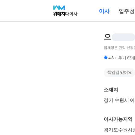
이사
입주청
으
업체명은 견적 신청
4.8
후기
63
책임감 있어요
소재지
경기 수원시 
이사가능지역