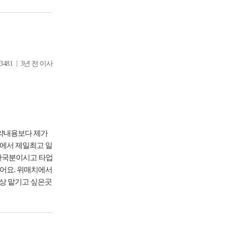
|
3481
3년 전 이사
약내용보다 제가
한국분이시고 타업
어요. 위매치에서
항상 맡기고 싶은곳