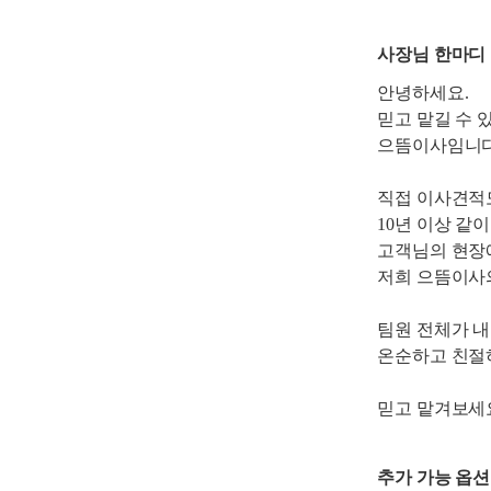
사장님 한마디
안녕하세요.
믿고 맡길 수 
으뜸이사임니다
직접 이사견적
10년 이상 같
고객님의 현장
저희 으뜸이사
팀원 전체가 
온순하고 친절
믿고 맡겨보세
추가 가능 옵션