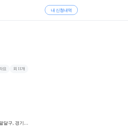
내 신청내역
라요
외
11
개
경기도수원시권선구, 경기도수원시영통구, 경기도수원시장안구, 경기도수원시팔달구, 경기도용인시수지구