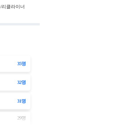
대/리클라이너
35
명
32
명
31
명
29
명