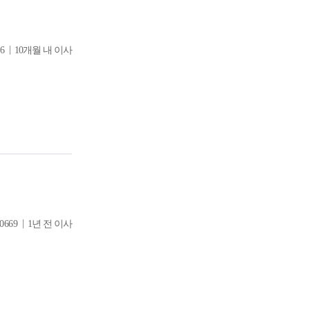
|
6
10개월 내 이사
|
0669
1년 전 이사